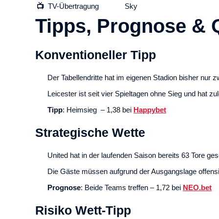
📺
TV-Übertragung
Sky
Tipps, Prognose & 
Konventioneller Tipp
Der Tabellendritte hat im eigenen Stadion bisher nur
Leicester ist seit vier Spieltagen ohne Sieg und hat zu
Tipp
: Heimsieg – 1,38 bei
Happybet
Strategische Wette
United hat in der laufenden Saison bereits 63 Tore ge
Die Gäste müssen aufgrund der Ausgangslage offensiv
Prognose
: Beide Teams treffen – 1,72 bei
NEO.bet
Risiko Wett-Tipp