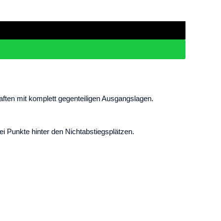
ften mit komplett gegenteiligen Ausgangslagen.
wei Punkte hinter den Nichtabstiegsplätzen.