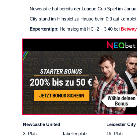
Newcastle hat bereits der League Cup Spiel im Januar
City stand im Hinspiel zu Hause beim 0:3 auf komplet
Expertentipp
: Heimsieg mit HC -2 – 3,40 bei
Betway
Newcastle United
Leicester City
3. Platz
Tabellenplatz
19. Platz