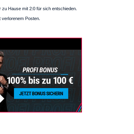
 zu Hause mit 2:0 für sich entschieden.
t verlorenem Posten.