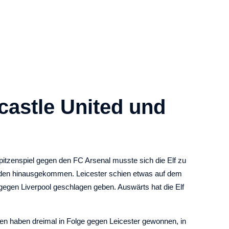
castle United und
pitzenspiel gegen den FC Arsenal musste sich die Elf zu
chieden hinausgekommen. Leicester schien etwas auf dem
gegen Liverpool geschlagen geben. Auswärts hat die Elf
ren haben dreimal in Folge gegen Leicester gewonnen, in