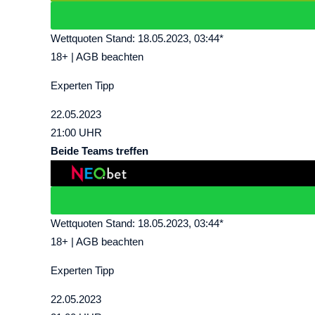
Wettquoten Stand: 18.05.2023, 03:44*
18+ | AGB beachten
Experten Tipp
22.05.2023
21:00 UHR
Beide Teams treffen
Wettquoten Stand: 18.05.2023, 03:44*
18+ | AGB beachten
Experten Tipp
22.05.2023