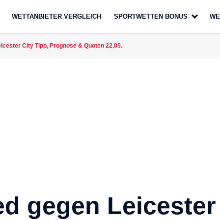
WETTANBIETER VERGLEICH
SPORTWETTEN BONUS
WE
icester City Tipp, Prognose & Quoten 22.05.
d gegen Leicester