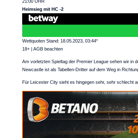
21:00 UHR
Heimsieg mit HC -2
Wettquoten Stand: 18.05.2023, 03:44*
18+ | AGB beachten
Am vorletzten Spieltag der Premier League sehen wir in 
Newcastle ist als Tabellen-Dritter auf dem Weg in Rich
Für Leicester City sieht es hingegen sehr, sehr schlecht a