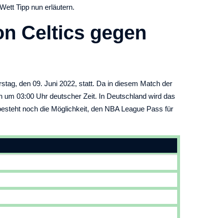
Wett Tipp nun erläutern.
on Celtics gegen
stag, den 09. Juni 2022, statt. Da in diesem Match der
en um 03:00 Uhr deutscher Zeit. In Deutschland wird das
besteht noch die Möglichkeit, den NBA League Pass für