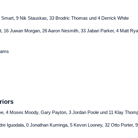
 Smart, 9 Nik Stauskas, 33 Brodric Thomas und 4 Derrick White
t, 16 Juwan Morgan, 26 Aaron Nesmith, 33 Jabari Parker, 4 Matt Rya
liams
riors
Lee, 4 Moses Moody, Gary Payton, 3 Jordan Poole und 11 Klay Thom
re Iguodala, 0 Jonathan Kuminga, 5 Kevon Looney, 32 Otto Porter,