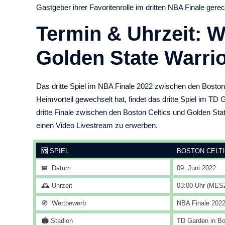
Gastgeber ihrer Favoritenrolle im dritten NBA Finale gere
Termin & Uhrzeit: W
Golden State Warri
Das dritte Spiel im NBA Finale 2022 zwischen den Boston 
Heimvorteil gewechselt hat, findet das dritte Spiel im TD
dritte Finale zwischen den Boston Celtics und Golden St
einen Video Livestream zu erwerben.
🆚
SPIEL
BOSTON CELTI
📅
Datum
09. Juni 2022
🕰️ Uhrzeit
03:00 Uhr (MES
🧭
Wettbewerb
NBA Finale 2022
🏟️
Stadion
TD Garden in B