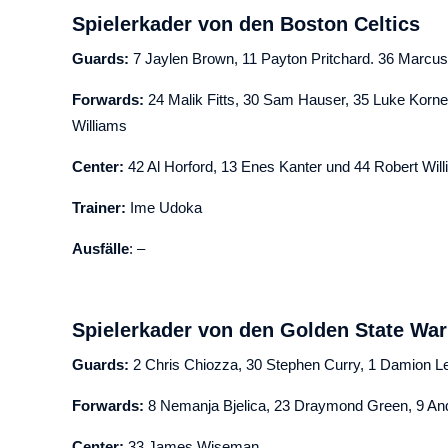
Spielerkader von den
Boston Celtics
Guards:
7 Jaylen Brown, 11 Payton Pritchard. 36 Marcus
Forwards:
24 Malik Fitts, 30 Sam Hauser, 35 Luke Korne
Williams
Center:
42 Al Horford, 13 Enes Kanter und 44 Robert Wil
Trainer:
Ime Udoka
Ausfälle
: –
Spielerkader von den Golden State War
Guards:
2 Chris Chiozza, 30 Stephen Curry, 1 Damion 
Forwards:
8 Nemanja Bjelica, 23 Draymond Green, 9 And
Center:
33 James Wiseman