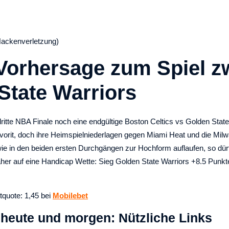
Nackenverletzung)
& Vorhersage zum Spiel 
State Warriors
dritte NBA Finale noch eine endgültige Boston Celtics vs Golden Sta
orit, doch ihre Heimspielniederlagen gegen Miami Heat und die Mil
wie in den beiden ersten Durchgängen zur Hochform auflaufen, so dür
her auf eine Handicap Wette: Sieg Golden State Warriors +8.5 Punkte.
quote: 1,45 bei
Mobilebet
 heute und morgen: Nützliche Links