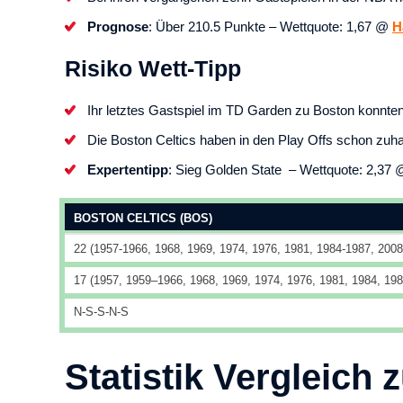
Prognose
: Über 210.5 Punkte
– Wettquote
: 1,67 @
H
Risiko Wett-Tipp
Ihr letztes Gastspiel im TD Garden zu Boston konnte
Die Boston Celtics haben in den Play Offs schon zu
Expertentipp
: Sieg Golden State – Wettquote: 2,37 
BOSTON CELTICS (BOS)
22 (1957-1966, 1968, 1969, 1974, 1976, 1981, 1984-1987, 2008
17 (1957, 1959–1966, 1968, 1969, 1974, 1976, 1981, 1984, 198
N-S-S-N-S
Statistik Vergleich