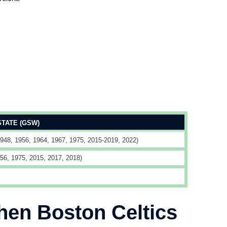
TATE (GSW)
1948, 1956, 1964, 1967, 1975, 2015-2019, 2022)
956, 1975, 2015, 2017, 2018)
chen Boston Celtics