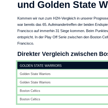
und Golden State W
Kommen wir nun zum H2H-Vergleich in unserer Prognose f
war bereits das 65. Aufeinandertreffen der beiden Endspi
Francisco auf immerhin 31 Siege kommen. Beim Punktever
entspricht. In der Play Off Serie zwischen den Boston Ce
Francisco.
Direkter Vergleich zwischen Bo
GOLDEN STATE WARRIORS
Golden State Warriors
Golden State Warriors
Boston Celtics
Boston Celtics