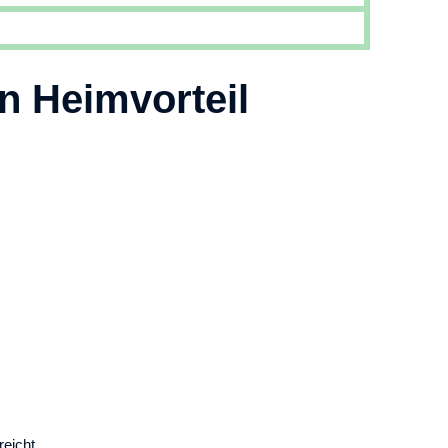
n Heimvorteil
eicht.