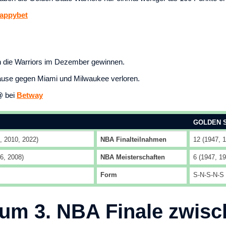
appybet
n die Warriors im Dezember gewinnen.
hause gegen Miami und Milwaukee verloren.
@ bei
Betway
GOLDEN S
, 2010, 2022)
NBA Finalteilnahmen
12 (1947, 
6, 2008)
NBA Meisterschaften
6 (1947, 1
Form
S-N-S-N-S
 zum 3. NBA Finale zwis