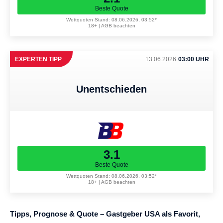
Beste Quote
Wettquoten Stand: 08.06.2026, 03:52*
18+ | AGB beachten
EXPERTEN TIPP
13.06.2026
03:00 UHR
Unentschieden
3.1
Beste Quote
Wettquoten Stand: 08.06.2026, 03:52*
18+ | AGB beachten
Tipps, Prognose & Quote – Gastgeber USA als Favorit,