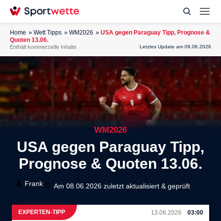
Home
Wett Tipps
WM2026
USA gegen Paraguay Tipp, Prognose &
Quoten 13.06.
Enthält kommerzielle Inhalte
Letztes Update am 09.06.2026
WM2026
USA gegen Paraguay Tipp,
Prognose & Quoten 13.06.
Frank
Am 08.06.2026 zuletzt aktualisiert & geprüft
EXPERTEN-TIPP
13.06.2026
03:00