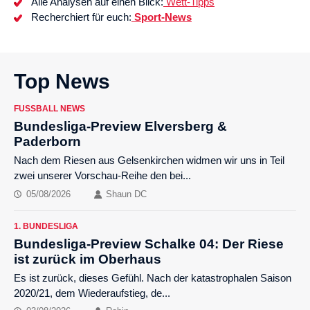
Alle Analysen auf einen Blick:
Wett-Tipps
Recherchiert für euch:
Sport-News
Top News
FUSSBALL NEWS
Bundesliga-Preview Elversberg &
Paderborn
Nach dem Riesen aus Gelsenkirchen widmen wir uns in Teil
zwei unserer Vorschau-Reihe den bei...
05/08/2026
Shaun DC
1. BUNDESLIGA
Bundesliga-Preview Schalke 04: Der Riese
ist zurück im Oberhaus
Es ist zurück, dieses Gefühl. Nach der katastrophalen Saison
2020/21, dem Wiederaufstieg, de...