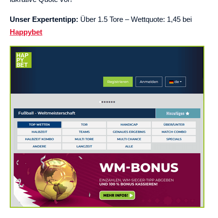
Unser Expertentipp:
Über 1.5 Tore – Wettquote: 1,45 bei
Happybet