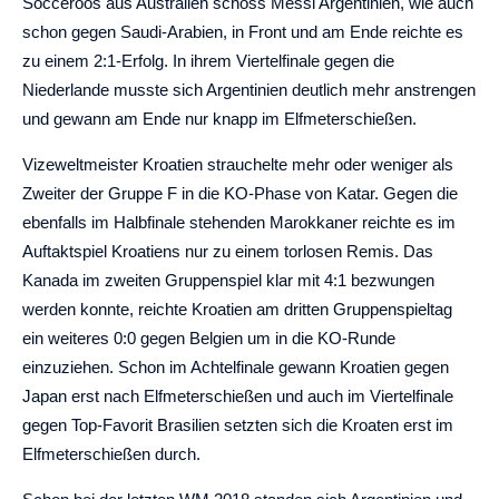
Socceroos aus Australien schoss Messi Argentinien, wie auch
schon gegen Saudi-Arabien, in Front und am Ende reichte es
zu einem 2:1-Erfolg. In ihrem Viertelfinale gegen die
Niederlande musste sich Argentinien deutlich mehr anstrengen
und gewann am Ende nur knapp im Elfmeterschießen.
Vizeweltmeister Kroatien strauchelte mehr oder weniger als
Zweiter der Gruppe F in die KO-Phase von Katar. Gegen die
ebenfalls im Halbfinale stehenden Marokkaner reichte es im
Auftaktspiel Kroatiens nur zu einem torlosen Remis. Das
Kanada im zweiten Gruppenspiel klar mit 4:1 bezwungen
werden konnte, reichte Kroatien am dritten Gruppenspieltag
ein weiteres 0:0 gegen Belgien um in die KO-Runde
einzuziehen. Schon im Achtelfinale gewann Kroatien gegen
Japan erst nach Elfmeterschießen und auch im Viertelfinale
gegen Top-Favorit Brasilien setzten sich die Kroaten erst im
Elfmeterschießen durch.