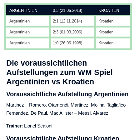
ARGENTINIEN
0:3 (21.06.2018)
KROATIEN
Argentinien
2:1 (12.11.2014)
Kroatien
Argentinien
2:3 (01.03.2006)
Kroatien
Argentinien
1:0 (26.06.1998)
Kroatien
Die voraussichtlichen
Aufstellungen zum WM Spiel
Argentinien vs Kroatien
Voraussichtliche Aufstellung
Argentinien
Martinez – Romero, Otamendi, Martinez, Molina, Tagliafico –
Fernandez, De Paul, Mac Allister – Messi, Alvarez
Trainer
: Lionel Scaloni
Voraussichtliche Aufstellung
Kroatien