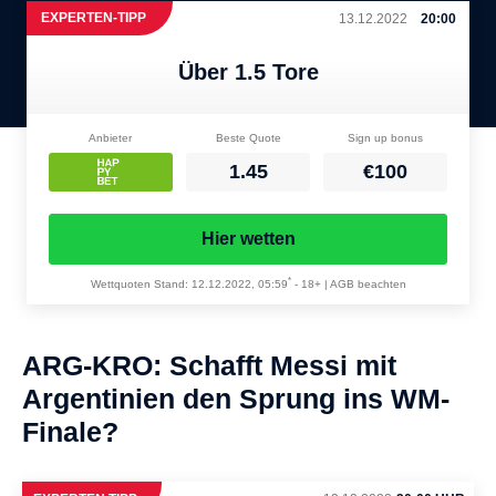
EXPERTEN-TIPP
13.12.2022
20:00
Über 1.5 Tore
Anbieter
Beste Quote
Sign up bonus
1.45
€100
Hier wetten
*
Wettquoten Stand: 12.12.2022, 05:59
-
18+ | AGB beachten
ARG-KRO: Schafft Messi mit
Argentinien den Sprung ins WM-
Finale?