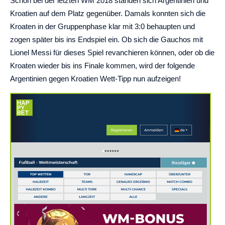
Schon bei der letzten WM 2018 standen sich Argentinien und
Kroatien auf dem Platz gegenüber. Damals konnten sich die
Kroaten in der Gruppenphase klar mit 3:0 behaupten und
zogen später bis ins Endspiel ein. Ob sich die Gauchos mit
Lionel Messi für dieses Spiel revanchieren können, oder ob die
Kroaten wieder bis ins Finale kommen, wird der folgende
Argentinien gegen Kroatien Wett-Tipp nun aufzeigen!