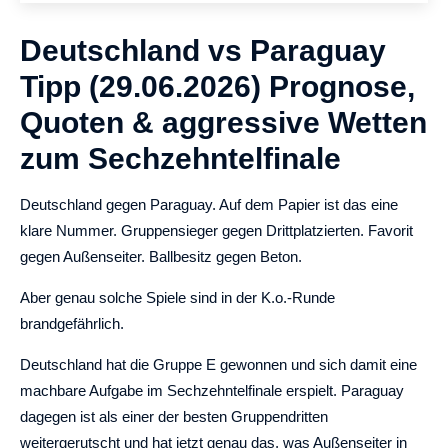
Deutschland vs Paraguay
Tipp (29.06.2026) Prognose,
Quoten & aggressive Wetten
zum Sechzehntelfinale
Deutschland gegen Paraguay. Auf dem Papier ist das eine
klare Nummer. Gruppensieger gegen Drittplatzierten. Favorit
gegen Außenseiter. Ballbesitz gegen Beton.
Aber genau solche Spiele sind in der K.o.-Runde
brandgefährlich.
Deutschland hat die Gruppe E gewonnen und sich damit eine
machbare Aufgabe im Sechzehntelfinale erspielt. Paraguay
dagegen ist als einer der besten Gruppendritten
weitergerutscht und hat jetzt genau das, was Außenseiter in