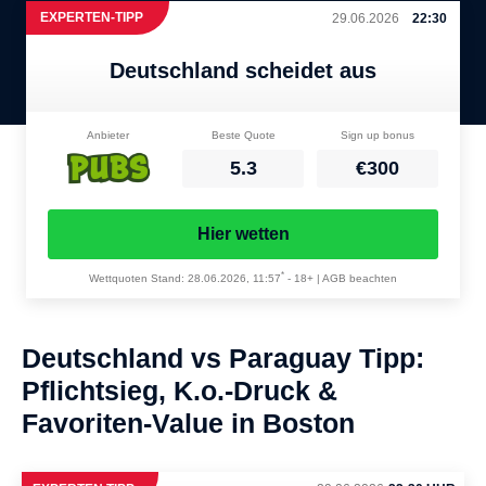
EXPERTEN-TIPP
29.06.2026
22:30
Deutschland scheidet aus
Anbieter
Beste Quote
Sign up bonus
5.3
€300
Hier wetten
*
Wettquoten Stand: 28.06.2026, 11:57
-
18+ | AGB beachten
Deutschland vs Paraguay Tipp:
Pflichtsieg, K.o.-Druck &
Favoriten-Value in Boston