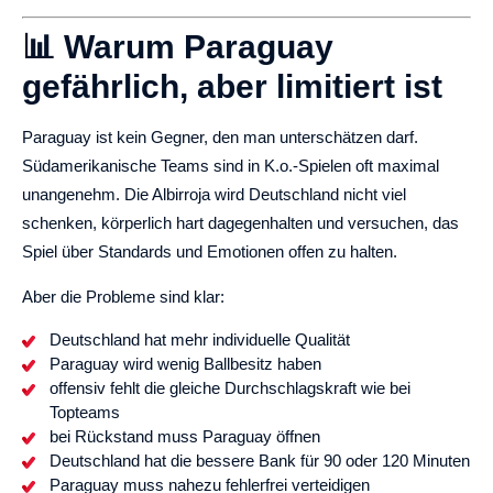
📊 Warum Paraguay
gefährlich, aber limitiert ist
Paraguay ist kein Gegner, den man unterschätzen darf.
Südamerikanische Teams sind in K.o.-Spielen oft maximal
unangenehm. Die Albirroja wird Deutschland nicht viel
schenken, körperlich hart dagegenhalten und versuchen, das
Spiel über Standards und Emotionen offen zu halten.
Aber die Probleme sind klar:
Deutschland hat mehr individuelle Qualität
Paraguay wird wenig Ballbesitz haben
offensiv fehlt die gleiche Durchschlagskraft wie bei
Topteams
bei Rückstand muss Paraguay öffnen
Deutschland hat die bessere Bank für 90 oder 120 Minuten
Paraguay muss nahezu fehlerfrei verteidigen