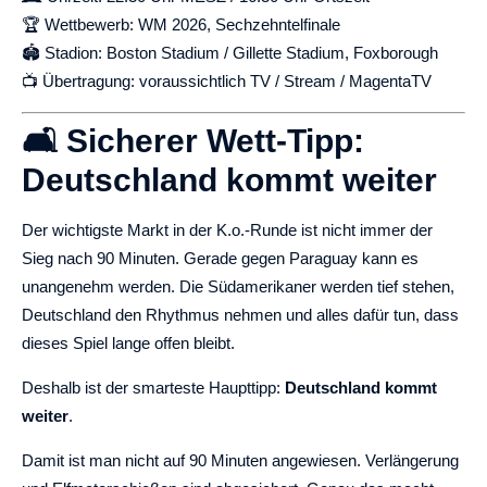
🏆 Wettbewerb: WM 2026, Sechzehntelfinale
🏟️ Stadion: Boston Stadium / Gillette Stadium, Foxborough
📺 Übertragung: voraussichtlich TV / Stream / MagentaTV
🛋️ Sicherer Wett-Tipp:
Deutschland kommt weiter
Der wichtigste Markt in der K.o.-Runde ist nicht immer der
Sieg nach 90 Minuten. Gerade gegen Paraguay kann es
unangenehm werden. Die Südamerikaner werden tief stehen,
Deutschland den Rhythmus nehmen und alles dafür tun, dass
dieses Spiel lange offen bleibt.
Deshalb ist der smarteste Haupttipp:
Deutschland kommt
weiter
.
Damit ist man nicht auf 90 Minuten angewiesen. Verlängerung