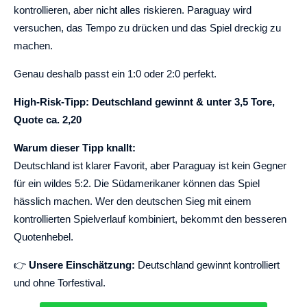
kontrollieren, aber nicht alles riskieren. Paraguay wird
versuchen, das Tempo zu drücken und das Spiel dreckig zu
machen.
Genau deshalb passt ein 1:0 oder 2:0 perfekt.
High-Risk-Tipp: Deutschland gewinnt & unter 3,5 Tore,
Quote ca. 2,20
Warum dieser Tipp knallt:
Deutschland ist klarer Favorit, aber Paraguay ist kein Gegner
für ein wildes 5:2. Die Südamerikaner können das Spiel
hässlich machen. Wer den deutschen Sieg mit einem
kontrollierten Spielverlauf kombiniert, bekommt den besseren
Quotenhebel.
👉
Unsere Einschätzung:
Deutschland gewinnt kontrolliert
und ohne Torfestival.