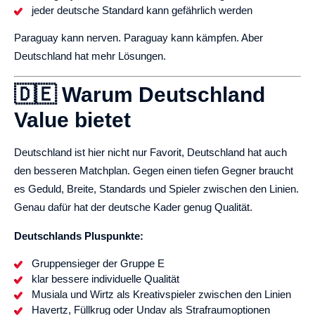
jeder deutsche Standard kann gefährlich werden
Paraguay kann nerven. Paraguay kann kämpfen. Aber
Deutschland hat mehr Lösungen.
🇩🇪 Warum Deutschland
Value bietet
Deutschland ist hier nicht nur Favorit, Deutschland hat auch
den besseren Matchplan. Gegen einen tiefen Gegner braucht
es Geduld, Breite, Standards und Spieler zwischen den Linien.
Genau dafür hat der deutsche Kader genug Qualität.
Deutschlands Pluspunkte:
Gruppensieger der Gruppe E
klar bessere individuelle Qualität
Musiala und Wirtz als Kreativspieler zwischen den Linien
Havertz, Füllkrug oder Undav als Strafraumoptionen