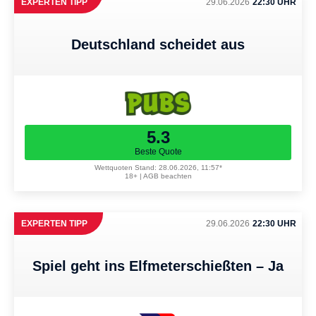
EXPERTEN TIPP
29.06.2026
22:30 UHR
Deutschland scheidet aus
5.3
Beste Quote
Wettquoten Stand: 28.06.2026, 11:57*
18+ | AGB beachten
EXPERTEN TIPP
29.06.2026
22:30 UHR
Spiel geht ins Elfmeterschießten – Ja