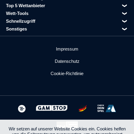
Top 5 Wettanbieter
Wett-Tools
Schnellzugriff
Sonstiges
Impressum
Datenschutz
Cookie-Richtlinie
Wir setzen auf unserer Website Cookies ein. Cookies helfen