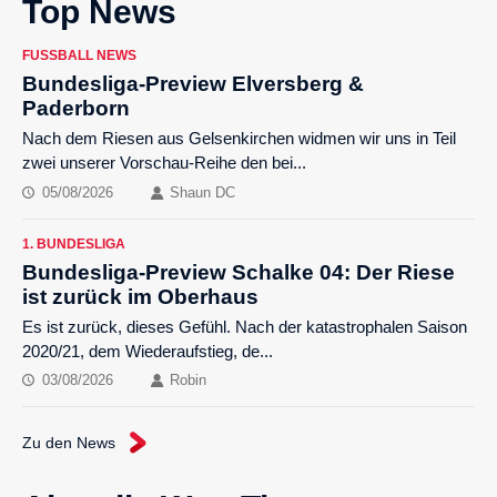
Top News
FUSSBALL NEWS
Bundesliga-Preview Elversberg &
Paderborn
Nach dem Riesen aus Gelsenkirchen widmen wir uns in Teil
zwei unserer Vorschau-Reihe den bei...
05/08/2026
Shaun DC
1. BUNDESLIGA
Bundesliga-Preview Schalke 04: Der Riese
ist zurück im Oberhaus
Es ist zurück, dieses Gefühl. Nach der katastrophalen Saison
2020/21, dem Wiederaufstieg, de...
03/08/2026
Robin
Zu den News