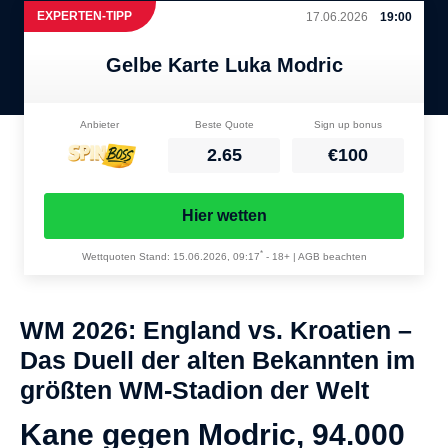
EXPERTEN-TIPP
17.06.2026
19:00
Gelbe Karte Luka Modric
Anbieter
Beste Quote
Sign up bonus
2.65
€100
Hier wetten
*
Wettquoten Stand: 15.06.2026, 09:17
-
18+ | AGB beachten
WM 2026: England vs. Kroatien –
Das Duell der alten Bekannten im
größten WM-Stadion der Welt
Kane gegen Modric, 94.000