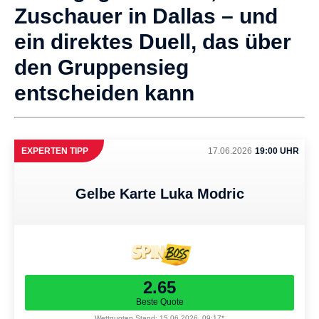
Zuschauer in Dallas – und
ein direktes Duell, das über
den Gruppensieg
entscheiden kann
EXPERTEN TIPP
17.06.2026
19:00 UHR
Gelbe Karte Luka Modric
2.65
Beste Quote
Wettquoten Stand: 15.06.2026, 09:17*