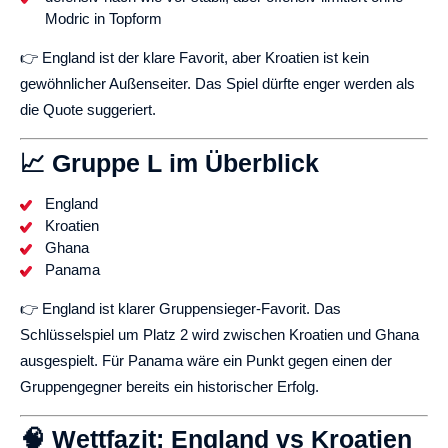
Modric in Topform
👉 England ist der klare Favorit, aber Kroatien ist kein
gewöhnlicher Außenseiter. Das Spiel dürfte enger werden als
die Quote suggeriert.
📈 Gruppe L im Überblick
England
Kroatien
Ghana
Panama
👉 England ist klarer Gruppensieger-Favorit. Das
Schlüsselspiel um Platz 2 wird zwischen Kroatien und Ghana
ausgespielt. Für Panama wäre ein Punkt gegen einen der
Gruppengegner bereits ein historischer Erfolg.
🧠 Wettfazit: England vs Kroatien