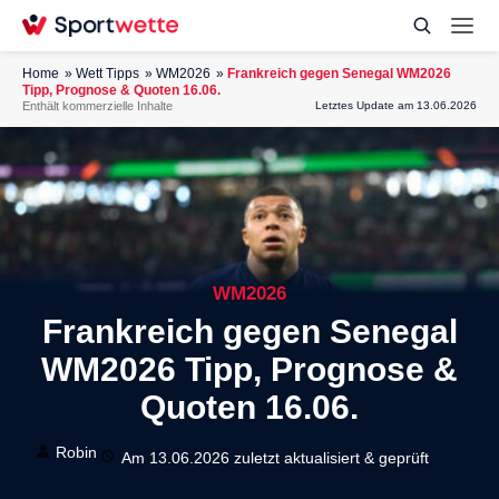
Home
Wett Tipps
WM2026
Frankreich gegen Senegal WM2026
Tipp, Prognose & Quoten 16.06.
Enthält kommerzielle Inhalte
Letztes Update am 13.06.2026
WM2026
Frankreich gegen Senegal
WM2026 Tipp, Prognose &
Quoten 16.06.
Robin
Am 13.06.2026 zuletzt aktualisiert & geprüft