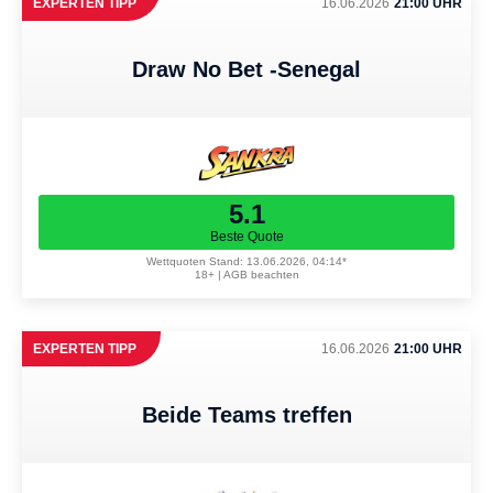
EXPERTEN TIPP
16.06.2026
21:00 UHR
Draw No Bet -Senegal
5.1
Beste Quote
Wettquoten Stand: 13.06.2026, 04:14*
18+ | AGB beachten
EXPERTEN TIPP
16.06.2026
21:00 UHR
Beide Teams treffen