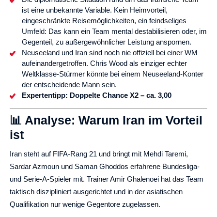
ist eine unbekannte Variable. Kein Heimvorteil,
eingeschränkte Reisemöglichkeiten, ein feindseliges
Umfeld: Das kann ein Team mental destabilisieren oder, im
Gegenteil, zu außergewöhnlicher Leistung anspornen.
Neuseeland und Iran sind noch nie offiziell bei einer WM
aufeinandergetroffen. Chris Wood als einziger echter
Weltklasse-Stürmer könnte bei einem Neuseeland-Konter
der entscheidende Mann sein.
Expertentipp: Doppelte Chance X2 – ca. 3,00
📊 Analyse: Warum Iran im Vorteil
ist
Iran steht auf FIFA-Rang 21 und bringt mit Mehdi Taremi,
Sardar Azmoun und Saman Ghoddos erfahrene Bundesliga-
und Serie-A-Spieler mit. Trainer Amir Ghalenoei hat das Team
taktisch diszipliniert ausgerichtet und in der asiatischen
Qualifikation nur wenige Gegentore zugelassen.