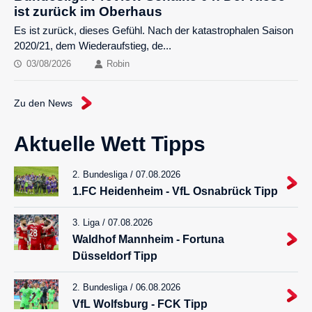
ist zurück im Oberhaus
Es ist zurück, dieses Gefühl. Nach der katastrophalen Saison
2020/21, dem Wiederaufstieg, de...
03/08/2026
Robin
Zu den News
Aktuelle Wett Tipps
2. Bundesliga / 07.08.2026
1.FC Heidenheim - VfL Osnabrück Tipp
3. Liga / 07.08.2026
Waldhof Mannheim - Fortuna
Düsseldorf Tipp
2. Bundesliga / 06.08.2026
VfL Wolfsburg - FCK Tipp