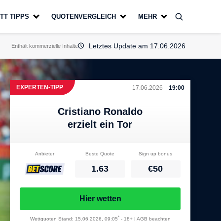
TT TIPPS
QUOTENVERGLEICH
MEHR
Letztes Update am 17.06.2026
Enthält kommerzielle Inhalte
EXPERTEN-TIPP
17.06.2026
19:00
Cristiano Ronaldo
erzielt ein Tor
Anbieter
Beste Quote
Sign up bonus
1.63
€50
Hier wetten
*
Wettquoten Stand: 15.06.2026, 09:05
-
18+ | AGB beachten