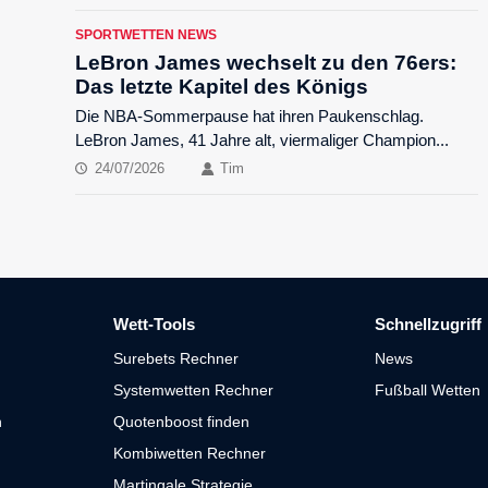
SPORTWETTEN NEWS
LeBron James wechselt zu den 76ers:
Das letzte Kapitel des Königs
Die NBA-Sommerpause hat ihren Paukenschlag.
LeBron James, 41 Jahre alt, viermaliger Champion...
24/07/2026
Tim
Wett-Tools
Schnellzugriff
Surebets Rechner
News
Systemwetten Rechner
Fußball Wetten
n
Quotenboost finden
Kombiwetten Rechner
Martingale Strategie