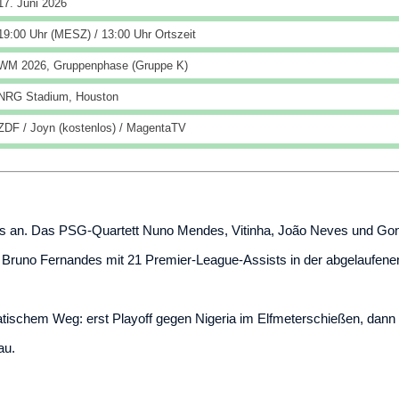
17. Juni 2026
19:00 Uhr (MESZ) / 13:00 Uhr Ortszeit
WM 2026, Gruppenphase (Gruppe K)
NRG Stadium, Houston
ZDF / Joyn (kostenlos) / MagentaTV
rniers an. Das PSG-Quartett Nuno Mendes, Vitinha, João Neves und
no Fernandes mit 21 Premier-League-Assists in der abgelaufenen S
ischem Weg: erst Playoff gegen Nigeria im Elfmeterschießen, dann in
au.