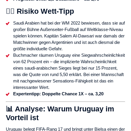
🐱‍🏍
Risiko Wett-Tipp
Saudi Arabien hat bei der WM 2022 bewiesen, dass sie auf
großer Bühne Außenseiter-Fußball auf Weltklasse-Niveau
spielen können. Kapitän Salem Al-Dawsari war damals der
Matchwinner gegen Argentinien und ist auch diesmal die
größte individuelle Gefahr.
Buchmacher räumen Uruguay eine Siegwahrscheinlichkeit
von 62 Prozent ein – die implizierte Wahrscheinlichkeit
eines saudi-arabischen Sieges liegt bei nur 15 Prozent,
was die Quote von rund 5,50 erklärt. Bei einer Mannschaft
mit nachgewiesener Sensations-Fähigkeit ist das ein
interessanter Wert.
Expertentipp: Doppelte Chance 1X – ca. 3,20
📊 Analyse: Warum Uruguay im
Vorteil ist
Uruguay belegt FIFA-Rang 17 und bringt unter Bielsa einen der