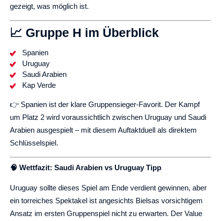
gezeigt, was möglich ist.
📈 Gruppe H im Überblick
Spanien
Uruguay
Saudi Arabien
Kap Verde
👉 Spanien ist der klare Gruppensieger-Favorit. Der Kampf
um Platz 2 wird voraussichtlich zwischen Uruguay und Saudi
Arabien ausgespielt – mit diesem Auftaktduell als direktem
Schlüsselspiel.
🧠 Wettfazit: Saudi Arabien vs Uruguay Tipp
Uruguay sollte dieses Spiel am Ende verdient gewinnen, aber
ein torreiches Spektakel ist angesichts Bielsas vorsichtigem
Ansatz im ersten Gruppenspiel nicht zu erwarten. Der Value