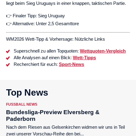
liegt beim Sieg Uruguays in einer knappen, taktischen Partie.
👉 Finaler Tipp: Sieg Uruguay
👉 Alternative: Unter 2,5 Gesamttore
WM2026 Wett-Tipp & Vorhersage: Nützliche Links
Superschnell zu allen Topquoten:
Wettquoten-Vergleich
Alle Analysen auf einen Blick:
Wett-Tipps
Recherchiert für euch:
Sport-News
Top News
FUSSBALL NEWS
Bundesliga-Preview Elversberg &
Paderborn
Nach dem Riesen aus Gelsenkirchen widmen wir uns in Teil
zwei unserer Vorschau-Reihe den bei...