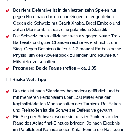
Bosniens Defensive ist in den letzten zehn Spielen nur
gegen Nordmazedonien ohne Gegentreffer geblieben.
Gegen die Schweiz mit Granit Xhaka, Breel Embolo und
Johan Manzambi ist das eine gefährliche Statistik.
Die Schweiz muss effizienter sein als gegen Katar: Trotz
Ballbesitz und guter Chancen reichte es erst nicht zum
Sieg. Gegen Bosniens tiefes 4-4-2 braucht Embolo seine
Physis, um den Abwehrblock zu binden und Räume für
Mitspieler zu schaffen.
Prognose: Beide Teams treffen – ca. 1,95
🐱‍🏍
Risiko Wett-Tipp
Bosnien ist nach Standards besonders gefährlich und hat
mit mehreren Feldspielern über 1,90 Meter eine der
kopfballstärksten Mannschaften des Turniers. Bei Ecken
und Freistößen ist die Schweizer Defensive gewarnt.
Ein Sieg der Schweiz würde sie bei vier Punkten an den
Rand des Achtelfinal-Einzugs bringen. Je nach Ergebnis
im Parallelspiel Kanada gegen Katar könnte die Nati sogar