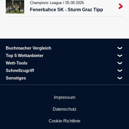
Champions League / 05.08.2026
Fenerbahce SK - Sturm Graz Tipp
Buchmacher Vergleich
Top 5 Wettanbieter
Wett-Tools
Schnellzugriff
Sonstiges
Impressum
Datenschutz
Cookie-Richtlinie