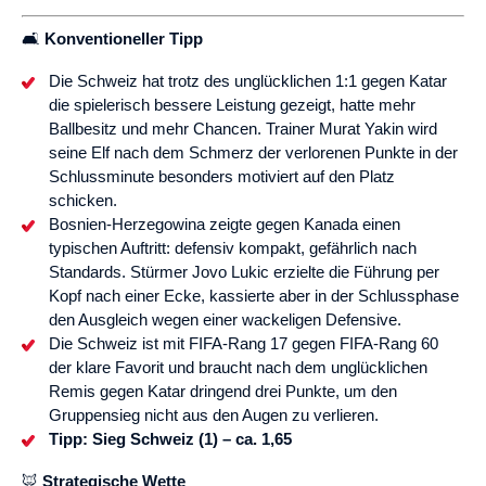
🛋️
Konventioneller Tipp
Die Schweiz hat trotz des unglücklichen 1:1 gegen Katar
die spielerisch bessere Leistung gezeigt, hatte mehr
Ballbesitz und mehr Chancen. Trainer Murat Yakin wird
seine Elf nach dem Schmerz der verlorenen Punkte in der
Schlussminute besonders motiviert auf den Platz
schicken.
Bosnien-Herzegowina zeigte gegen Kanada einen
typischen Auftritt: defensiv kompakt, gefährlich nach
Standards. Stürmer Jovo Lukic erzielte die Führung per
Kopf nach einer Ecke, kassierte aber in der Schlussphase
den Ausgleich wegen einer wackeligen Defensive.
Die Schweiz ist mit FIFA-Rang 17 gegen FIFA-Rang 60
der klare Favorit und braucht nach dem unglücklichen
Remis gegen Katar dringend drei Punkte, um den
Gruppensieg nicht aus den Augen zu verlieren.
Tipp: Sieg Schweiz (1) – ca. 1,65
🦊
Strategische Wette