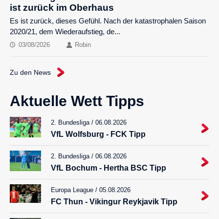
ist zurück im Oberhaus
Es ist zurück, dieses Gefühl. Nach der katastrophalen Saison
2020/21, dem Wiederaufstieg, de...
03/08/2026
Robin
Zu den News
Aktuelle Wett Tipps
2. Bundesliga / 06.08.2026
VfL Wolfsburg - FCK Tipp
2. Bundesliga / 06.08.2026
VfL Bochum - Hertha BSC Tipp
Europa League / 05.08.2026
FC Thun - Vikingur Reykjavik Tipp