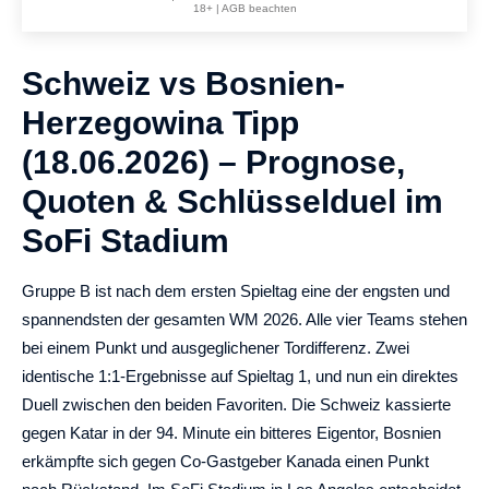
18+ | AGB beachten
Schweiz vs Bosnien-
Herzegowina Tipp
(18.06.2026) – Prognose,
Quoten & Schlüsselduel im
SoFi Stadium
Gruppe B ist nach dem ersten Spieltag eine der engsten und
spannendsten der gesamten WM 2026. Alle vier Teams stehen
bei einem Punkt und ausgeglichener Tordifferenz. Zwei
identische 1:1-Ergebnisse auf Spieltag 1, und nun ein direktes
Duell zwischen den beiden Favoriten. Die Schweiz kassierte
gegen Katar in der 94. Minute ein bitteres Eigentor, Bosnien
erkämpfte sich gegen Co-Gastgeber Kanada einen Punkt