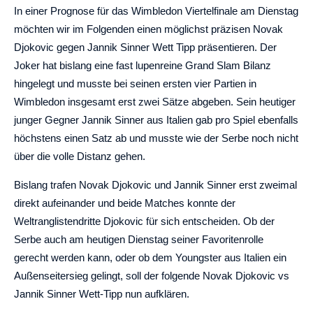
In einer Prognose für das Wimbledon Viertelfinale am Dienstag
möchten wir im Folgenden einen möglichst präzisen Novak
Djokovic gegen Jannik Sinner Wett Tipp präsentieren. Der
Joker hat bislang eine fast lupenreine Grand Slam Bilanz
hingelegt und musste bei seinen ersten vier Partien in
Wimbledon insgesamt erst zwei Sätze abgeben. Sein heutiger
junger Gegner Jannik Sinner aus Italien gab pro Spiel ebenfalls
höchstens einen Satz ab und musste wie der Serbe noch nicht
über die volle Distanz gehen.
Bislang trafen Novak Djokovic und Jannik Sinner erst zweimal
direkt aufeinander und beide Matches konnte der
Weltranglistendritte Djokovic für sich entscheiden. Ob der
Serbe auch am heutigen Dienstag seiner Favoritenrolle
gerecht werden kann, oder ob dem Youngster aus Italien ein
Außenseitersieg gelingt, soll der folgende Novak Djokovic vs
Jannik Sinner Wett-Tipp nun aufklären.