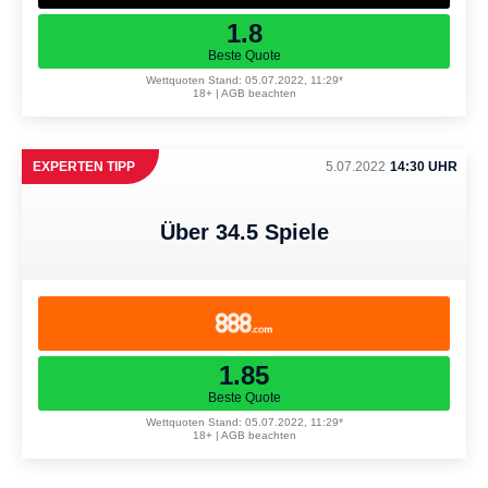
1.8
Beste Quote
Wettquoten Stand: 05.07.2022, 11:29*
18+ | AGB beachten
EXPERTEN TIPP
5.07.2022
14:30 UHR
Über 34.5 Spiele
1.85
Beste Quote
Wettquoten Stand: 05.07.2022, 11:29*
18+ | AGB beachten