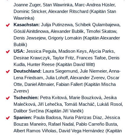
Joanne Zuger, Stan Wawrinka, Marc-Andrea Hüsler,
Dominic Stricker, Alexander Ritschard (Kapitän Stan
Wawrinka)
Kasachstan:
Julija Putinzewa, Schibek Qulambajewa,
Gösäl Ainitdinowa, Alexander Bublik, Timofei Skatow,
Denis Jewsejew, Grigoriy Lomakin (Kapitän Alexander
Bublik)
USA:
Jessica Pegula, Madison Keys, Alycia Parks,
Desirae Krawczyk, Taylor Fritz, Frances Tiafoe, Denis
Kudla, Hunter Reese (Kapitän David Witt)
Deutschland:
Laura Siegemund, Jule Niemeier, Anna-
Lena Friedsam, Julia Lohoff, Alexander Zverev, Oscar
Otte, Daniel Altmaier, Fabian Fallert (Kapitän Mischa
Zverev)
Tschechien:
Petra Kvitová, Marie Bouzková, Jesika
Malečková, Jiří Lehečka, Tomáš Macháč, Lukáš Rosol,
Dalibor Svrčina (Kapitän Jiří Vaněk)
Spanien:
Paula Badosa, Nuria Párrizas Díaz, Jéssica
Bouzas Maneiro, Rafael Nadal, Pablo Carreño Busta,
Albert Ramos Viñolas, David Vega Hernández (Kapitän