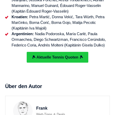
Mannarino, Manuel Guinard, Édouard Roger-Vasselin
(Kapitän Édouard Roger-Vasselin)
Kroatien:
Petra Martić, Donna Vekić, Tara Würth, Petra
Marčinko, Borna Ćorić, Borna Gojo, Matija Pecotic
(Kapitänin Iva Majoli)
Argentinien:
Nadia Podoroska, María Carlé, Paula
Ormaechea, Diego Schwartzman, Francisco Cerúndolo,
Federico Coria, Andrés Molteni (Kapitänin Gisela Dulko)
🎾 Aktuelle Tennis Quoten 🎾
Über den Autor
Frank
Wett-Tipps & Deals