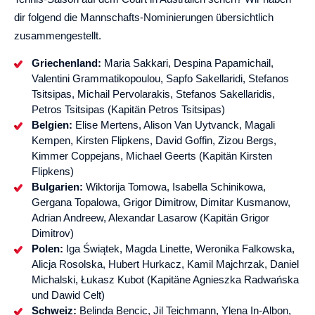
dir folgend die Mannschafts-Nominierungen übersichtlich
zusammengestellt.
Griechenland:
Maria Sakkari, Despina Papamichail,
Valentini Grammatikopoulou, Sapfo Sakellaridi, Stefanos
Tsitsipas, Michail Pervolarakis, Stefanos Sakellaridis,
Petros Tsitsipas (Kapitän Petros Tsitsipas)
Belgien:
Elise Mertens, Alison Van Uytvanck, Magali
Kempen, Kirsten Flipkens, David Goffin, Zizou Bergs,
Kimmer Coppejans, Michael Geerts (Kapitän Kirsten
Flipkens)
Bulgarien:
Wiktorija Tomowa, Isabella Schinikowa,
Gergana Topalowa, Grigor Dimitrow, Dimitar Kusmanow,
Adrian Andreew, Alexandar Lasarow (Kapitän Grigor
Dimitrov)
Polen:
Iga Świątek, Magda Linette, Weronika Falkowska,
Alicja Rosolska, Hubert Hurkacz, Kamil Majchrzak, Daniel
Michalski, Łukasz Kubot (Kapitäne Agnieszka Radwańska
und Dawid Celt)
Schweiz:
Belinda Bencic, Jil Teichmann, Ylena In-Albon,