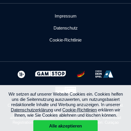
Impressum
Datenschutz
Cookie-Richtlinie
Wir setzen auf unserer Website Cookies ein. Cookies helfen
uns die Seitennutzung auszuwerten, um nutzungsbasiert
redaktionelle Inhalte und Werbung anzuzeigen. In unserer
Copyright © 2026 SilverBay Digital Services N.V. All rights reserved.
Datenschutzerklärung
und
Cookie-Richtlinien
erklären wir
Registered name: SilverBay Digital Services N.V. | Registered
Ihnen, wie Sie Cookies ablehnen und löschen können.
address: Abraham Mendez Chumaceiro Boulevard 15, Willemstad
Registration number: C 178942| Place of Registration: Curaçao
Alle akzeptieren
info@silverbaydigital.com