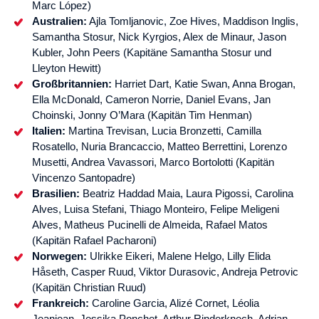
Marc López)
Australien:
Ajla Tomljanovic, Zoe Hives, Maddison Inglis,
Samantha Stosur, Nick Kyrgios, Alex de Minaur, Jason
Kubler, John Peers (Kapitäne Samantha Stosur und
Lleyton Hewitt)
Großbritannien:
Harriet Dart, Katie Swan, Anna Brogan,
Ella McDonald, Cameron Norrie, Daniel Evans, Jan
Choinski, Jonny O’Mara (Kapitän Tim Henman)
Italien:
Martina Trevisan, Lucia Bronzetti, Camilla
Rosatello, Nuria Brancaccio, Matteo Berrettini, Lorenzo
Musetti, Andrea Vavassori, Marco Bortolotti (Kapitän
Vincenzo Santopadre)
Brasilien:
Beatriz Haddad Maia, Laura Pigossi, Carolina
Alves, Luisa Stefani, Thiago Monteiro, Felipe Meligeni
Alves, Matheus Pucinelli de Almeida, Rafael Matos
(Kapitän Rafael Pacharoni)
Norwegen:
Ulrikke Eikeri, Malene Helgo, Lilly Elida
Håseth, Casper Ruud, Viktor Durasovic, Andreja Petrovic
(Kapitän Christian Ruud)
Frankreich:
Caroline Garcia, Alizé Cornet, Léolia
Jeanjean, Jessika Ponchet, Arthur Rinderknech, Adrian