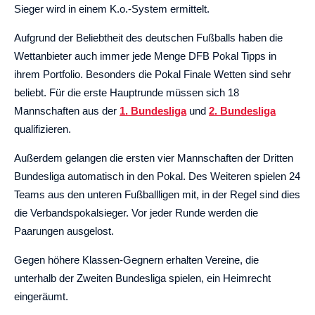
Sieger wird in einem K.o.-System ermittelt.
Aufgrund der Beliebtheit des deutschen Fußballs haben die
Wettanbieter auch immer jede Menge DFB Pokal Tipps in
ihrem Portfolio. Besonders die Pokal Finale Wetten sind sehr
beliebt. Für die erste Hauptrunde müssen sich 18
Mannschaften aus der
1. Bundesliga
und
2. Bundesliga
qualifizieren.
Außerdem gelangen die ersten vier Mannschaften der Dritten
Bundesliga automatisch in den Pokal. Des Weiteren spielen 24
Teams aus den unteren Fußballligen mit, in der Regel sind dies
die Verbandspokalsieger. Vor jeder Runde werden die
Paarungen ausgelost.
Gegen höhere Klassen-Gegnern erhalten Vereine, die
unterhalb der Zweiten Bundesliga spielen, ein Heimrecht
eingeräumt.