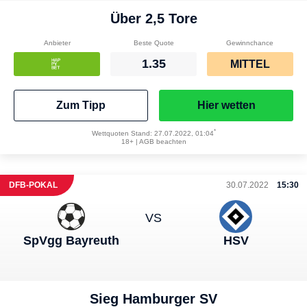
Über 2,5 Tore
Anbieter
Beste Quote
Gewinnchance
1.35
MITTEL
Zum Tipp
Hier wetten
*
Wettquoten Stand: 27.07.2022, 01:04
18+ | AGB beachten
DFB-POKAL
30.07.2022
15:30
VS
SpVgg Bayreuth
HSV
Sieg Hamburger SV