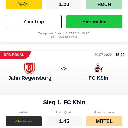
1.20
HOCH
Zum Tipp
Hier wetten
*
Wettquoten Stand: 27.07.2022, 10:25
18+ | AGB beachten
DFB-POKAL
30.07.2022
15:30
VS
Jahn Regensburg
FC Köln
Sieg 1. FC Köln
Anbieter
Beste Quote
Gewinnchance
1.45
MITTEL