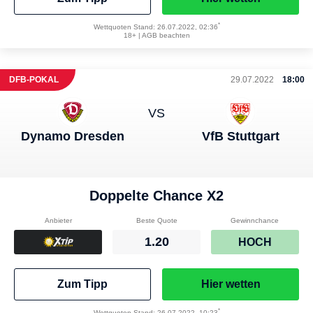
*
Wettquoten Stand: 26.07.2022, 02:36
18+ | AGB beachten
DFB-POKAL
29.07.2022
18:00
VS
Dynamo Dresden
VfB Stuttgart
Doppelte Chance X2
Anbieter
Beste Quote
Gewinnchance
1.20
HOCH
Zum Tipp
Hier wetten
*
Wettquoten Stand: 26.07.2022, 10:23