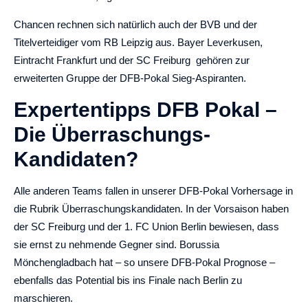
Chancen rechnen sich natürlich auch der BVB und der
Titelverteidiger vom RB Leipzig aus. Bayer Leverkusen,
Eintracht Frankfurt und der SC Freiburg gehören zur
erweiterten Gruppe der DFB-Pokal Sieg-Aspiranten.
Expertentipps DFB Pokal –
Die Überraschungs-
Kandidaten?
Alle anderen Teams fallen in unserer DFB-Pokal Vorhersage in
die Rubrik Überraschungskandidaten. In der Vorsaison haben
der SC Freiburg und der 1. FC Union Berlin bewiesen, dass
sie ernst zu nehmende Gegner sind. Borussia
Mönchengladbach hat – so unsere DFB-Pokal Prognose –
ebenfalls das Potential bis ins Finale nach Berlin zu
marschieren.