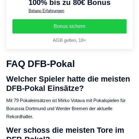
100% bis zu 80€ Bonus
Betano Erfahrungen
Bonus sichern
AGB gelten, 18+
FAQ DFB-Pokal
Welcher Spieler hatte die meisten
DFB-Pokal Einsätze?
Mit 79 Pokaleinsätzen ist Mirko Votava mit Pokalspielen für
Borussia Dortmund und Werder Bremen der aktuelle
Rekordhalter.
Wer schoss die meisten Tore im