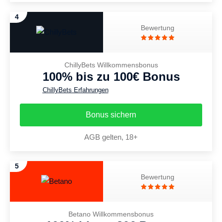
4
Bewertung
ChillyBets Willkommensbonus
100% bis zu 100€ Bonus
ChillyBets Erfahrungen
Bonus sichern
AGB gelten, 18+
5
Bewertung
Betano Willkommensbonus